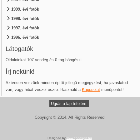
1999. évi fotók
1998. évi fotók
1997. évi fotók
1996. évi fotók
Látogatók
Oldalainkat 107 vendég és 0 tag böngészi
Írj nekünk!
Szívesen veszünk minden építő jellegű megjegyzést, ha javaslatod
van, vagy hibát veszel észre. Használd a
Kapcsolat
menüpontot!
Ugrás a lap tetejére.
Copyright © 2014. All Rights Reserved.
Designed by
www.hpdesign.hu
.