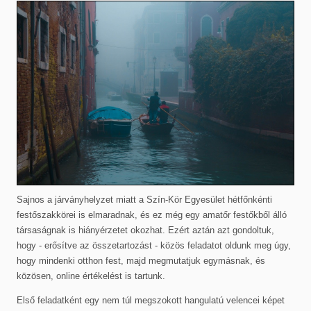
Sajnos a járványhelyzet miatt a Szín-Kör Egyesület hétfőnkénti
festőszakkörei is elmaradnak, és ez még egy amatőr festőkből álló
társaságnak is hiányérzetet okozhat. Ezért aztán azt gondoltuk,
hogy - erősítve az összetartozást - közös feladatot oldunk meg úgy,
hogy mindenki otthon fest, majd megmutatjuk egymásnak, és
közösen, online értékelést is tartunk.
Első feladatként egy nem túl megszokott hangulatú velencei képet