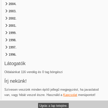
2004.
2003.
2002.
2001.
1999.
1998.
1997.
1996.
Látogatók
Oldalainkat 116 vendég és 0 tag böngészi
Írj nekünk!
Szívesen veszünk minden építő jellegű megjegyzést, ha javaslatod
van, vagy hibát veszel észre. Használd a
Kapcsolat
menüpontot!
Ugrás a lap tetejére.