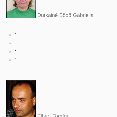
Dutkainé Bödő Gabriella
Elbert Tamás