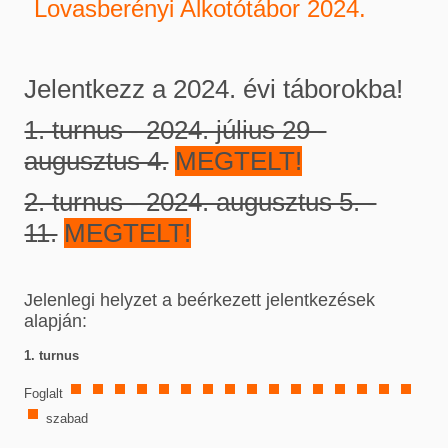
Lovasberényi Alkotótábor 2024.
Jelentkezz a 2024. évi táborokba!
1. turnus - 2024. július 29 -
augusztus 4.
MEGTELT!
2. turnus - 2024. augusztus 5. -
11.
MEGTELT!
Jelenlegi helyzet a beérkezett jelentkezések
alapján:
1. turnus
Foglalt
szabad